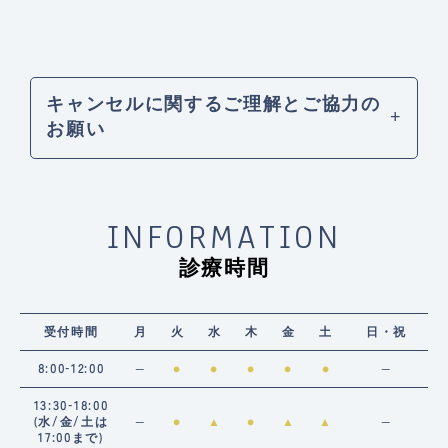
キャンセルに関するご理解とご協力の
お願い
INFORMATION
診療時間
受付時間
月
火
水
木
金
土
日・祝
8:00-12:00
―
●
●
●
●
●
―
13:30-18:00
(水/金/土は
―
●
▲
●
▲
▲
―
17:00まで)